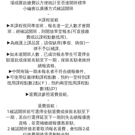
場或匯款繳費以方便統計至否達開班標準
小編會以廣播方式確認開班
-
✡️課程規範
▶️本課程視同專攻班，報名達一定人數才會開
班；經確認開班，則開放單堂報名(可直接繳
費或以課程點數抵用)。
▶️為維護上課品質，請假缺席(事假、病假)一
律不予以補課。
▶️如未達開班人數，已成功報名學生可選擇全
額退款或保留名額至下一期，保留名額者維持
續報資格。
▶️中間有隔一期未報名者不符合續報條件。
▶️可使用征服律動課程點數，預約一堂特別課
抵用課程點數2點(Ｐ)，預約兩堂抵用課程點
數3點(P)
▶️退費請參照退費規範。
-
退費規範：
1.確認開班前可選擇全額退費或保留名額至下
一期，若自行選擇延至下一期則失去續報優惠
資格，並需補繳續報優惠差額。
2.確認開班後若要取消報名退費，會扣除2成
行政費用後退還剩餘金額。