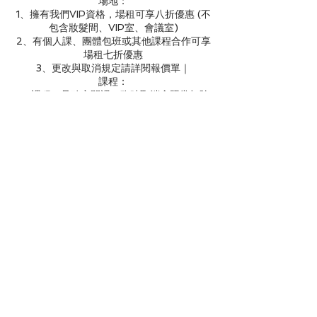
場地：
1、擁有我們VIP資格，場租可享八折優惠 (不
包含妝髮間、VIP室、會議室)
2、有個人課、團體包班或其他課程合作可享
場租七折優惠
3、更改與取消規定請詳閱報價單｜
課程：
1、課程一旦確定開課，臨時取消會照常扣除
點數/費用不會歸還
2、如需取消請於課程開始前兩小時告知，兩
小時以內告知將會照扣課程點數
3、常態課程為2人以上預定即開課，若為1人
(未達2人)可使用點數2點預定開課
4、特別課、專攻班、限定課、POPUP等課
程,使用課程點數依公告報名
5、其他問題歡迎使用私訊詢問小幫手
聯絡資料
No. 168, Yongji Road, Xinyi District, Taipei
City, Taiwan