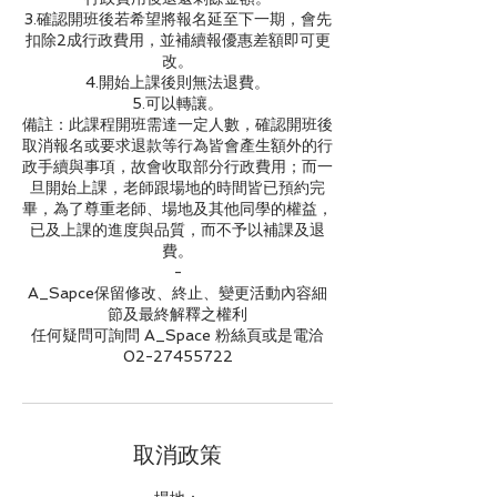
3.確認開班後若希望將報名延至下一期，會先
扣除2成行政費用，並補續報優惠差額即可更
改。
4.開始上課後則無法退費。
5.可以轉讓。
備註：此課程開班需達一定人數，確認開班後
取消報名或要求退款等行為皆會產生額外的行
政手續與事項，故會收取部分行政費用；而一
旦開始上課，老師跟場地的時間皆已預約完
畢，為了尊重老師、場地及其他同學的權益，
已及上課的進度與品質，而不予以補課及退
費。
-
A_Sapce保留修改、終止、變更活動內容細
節及最終解釋之權利
任何疑問可詢問 A_Space 粉絲頁或是電洽
02-27455722
取消政策