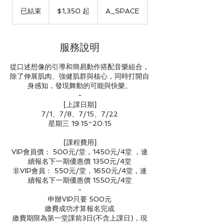
1,350
新
已結束
已
$1,350 起
A_SPACE
台
結
幣
起
束
服務說明
從口述想像的引導和簡易動作搭配音樂組合，
除了伸展肌肉、強健肌群與核心，同時打開自
身感知，發現舞動的可能與快樂。
-
[上課日期]
7/1、7/8、7/15、7/22
星期三 19:15~20:15
[課程費用]
VIP會員價： 500元/堂，1450元/4堂 ，連
續報名下一期優惠價 1350元/4堂
非VIP會員： 550元/堂，1650元/4堂，連
續報名下一期優惠價 1550元/4堂
-
申辦VIP只要 500元
繳費成功才算報名完成
繳費期限為第一堂課前3日(不含上課日)，現