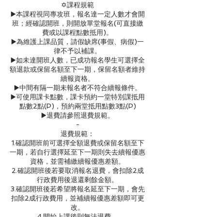
✡️課程規範
▶️本課程視同專攻班，報名達一定人數才會開
班；經確認開班，則開放單堂報名(可直接繳
費或以課程點數抵用)。
▶️為維護上課品質，請假缺席(事假、病假)一
律不予以補課。
▶️如未達開班人數，已成功報名學生可選擇全
額退款或保留名額至下一期，保留名額者維持
續報資格。
▶️中間有隔一期未報名者不符合續報條件。
▶️可使用課卡點數，課卡預約一堂特別課抵用
點數2點(P)，預約兩堂抵用點數3點(P)
▶️退費請參照退費規範。
-
退費規範：
1.確認開班前可選擇全額退費或保留名額至下
一期，若自行選擇延至下一期則失去續報優惠
資格，並需補繳續報優惠差額。
2.確認開班後若要取消報名退費，會扣除2成
行政費用後退還剩餘金額。
3.確認開班後若希望將報名延至下一期，會先
扣除2成行政費用，並補續報優惠差額即可更
改。
4.開始上課後則無法退費。