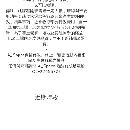
5.可以轉讓。
備註：此課程開班需達一定人數，確認開班後
取消報名或要求退款等行為皆會產生額外的行
政手續與事項，故會收取部分行政費用；而一
旦開始上課，老師跟場地的時間皆已預約完
畢，為了尊重老師、場地及其他同學的權益，
已及上課的進度與品質，而不予以補課及退
費。
-
A_Sapce保留修改、終止、變更活動內容細
節及最終解釋之權利
任何疑問可詢問 A_Space 粉絲頁或是電洽
02-27455722
近期時段