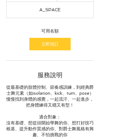
幣
起
日
A_SPACE
期
8
月
1
可用名額
3
日
立即預訂
服務說明
從最基礎的肢體控制、節奏感訓練，到經典爵
士舞元素（如isolation、kick、turn、pose）
慢慢找到身體的感覺，一起流汗、一起進步，
把身體練得又穩又有型！
適合對象：
沒有基礎、想從頭開始學舞的你、想打好技巧
根基、提升動作質感的你、對爵士舞風格有興
趣、不怕挑戰的你