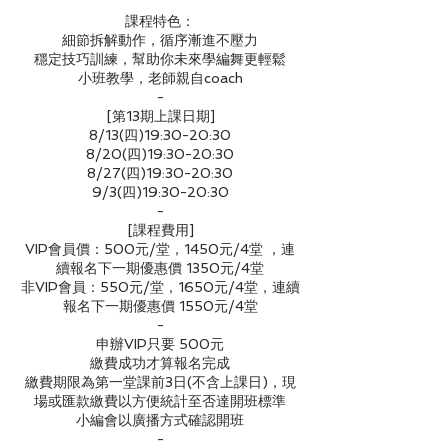
課程特色：
細節拆解動作，循序漸進不壓力
穩定技巧訓練，幫助你未來學編舞更輕鬆
小班教學，老師親自coach
-
[第13期上課日期]
8/13(四)19:30-20:30
8/20(四)19:30-20:30
8/27(四)19:30-20:30
9/3(四)19:30-20:30
-
[課程費用]
VIP會員價：500元/堂，1450元/4堂 ，連
續報名下一期優惠價 1350元/4堂
非VIP會員：550元/堂，1650元/4堂，連續
報名下一期優惠價 1550元/4堂
-
申辦VIP只要 500元
繳費成功才算報名完成
繳費期限為第一堂課前3日(不含上課日)，現
場或匯款繳費以方便統計至否達開班標準
小編會以廣播方式確認開班
-