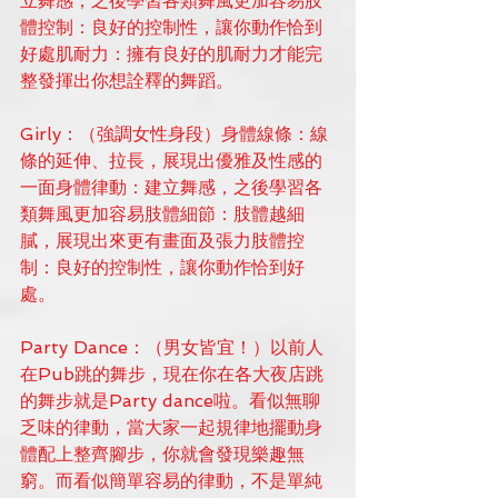
立舞感，之後學習各類舞風更加容易肢
體控制：良好的控制性，讓你動作恰到
好處肌耐力：擁有良好的肌耐力才能完
整發揮出你想詮釋的舞蹈。
Girly：（強調女性身段）身體線條：線
條的延伸、拉長，展現出優雅及性感的
一面身體律動：建立舞感，之後學習各
類舞風更加容易肢體細節：肢體越細
膩，展現出來更有畫面及張力肢體控
制：良好的控制性，讓你動作恰到好
處。
Party Dance：（男女皆宜！）以前人
在Pub跳的舞步，現在你在各大夜店跳
的舞步就是Party dance啦。看似無聊
乏味的律動，當大家一起規律地擺動身
體配上整齊腳步，你就會發現樂趣無
窮。而看似簡單容易的律動，不是單純