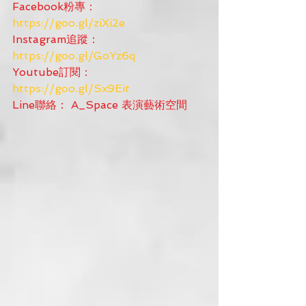
Facebook粉專：
https://goo.gl/ziXi2e
Instagram追蹤：
https://goo.gl/GoYz6q
Youtube訂閱： 
https://goo.gl/Sx9Eit
Line聯絡： A_Space 表演藝術空間