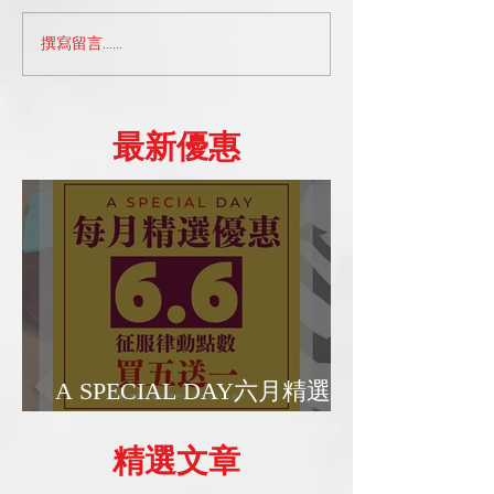
撰寫留言......
A_Space小知識系列部落
A SPECIAL 
格：探索台北的舞蹈工作
惠日 ｜202507
坊選擇
​最新優惠
A SPECIAL DAY六月精選優
惠日
精選文章