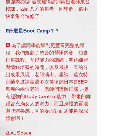
加強內功😘 這次難得請到兩位老師來台
授課，四面八方的舞者、同學們，還不
快來集合進修了！
❗❗什麼是Boot Camp？？
🅰:為了讓同學能學到更豐富完整的課
程，我們規劃了整套的營隊內容，包含
排舞課程、基礎能力的訓練，舞蹈練習
與情緒培養的時間，以及最後一天的分
組成果展現，老師演出、座談，這次特
別榮幸邀請贏過多次獎項的日本DEEP
舞團的兩位老師，老師們講解細膩，擁
有超強的Body Control能力，帶來的舞
蹈皆充滿女人的魅力，而且身體的質地
與肢體美感，真的要面對面才能夠深深
體會啊！
🔺A_Space