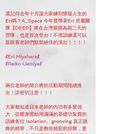
還記得去年十月讓大家練到懷疑人生的
Eri嗎？A_Space 今年度帶著Eri 所屬團
隊【DEEP】將在台灣展開為期三天的
營隊，也是首次登台！不僅訓練還可以
親眼看老師們默契絕佳的演出！！！！
💃Eri Miyahara💃
💃Reiko Uemiya💃
兩位老師的簡介將於活動期間陸續推
出！請密切注意！！！
大家都知道日本老師的內功有多麼強
大，從暖身開始用滿滿的基礎功紮實的
訓練各位 Isolation、grooving 真正跳
舞的精華，不只是教你精彩的排舞，更