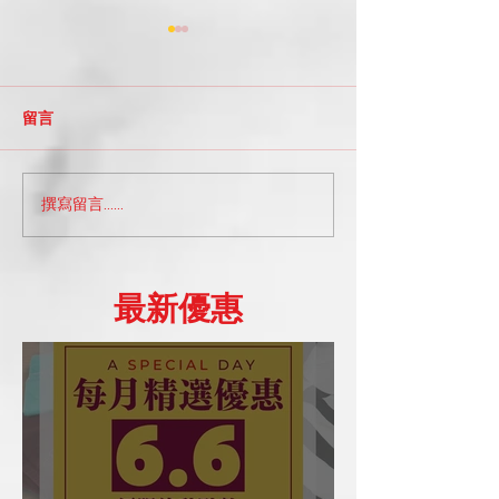
留言
撰寫留言......
A_Space小知識系列部落
A SPECIAL 
格：探索台北的舞蹈工作
惠日 ｜202507
坊選擇
​最新優惠