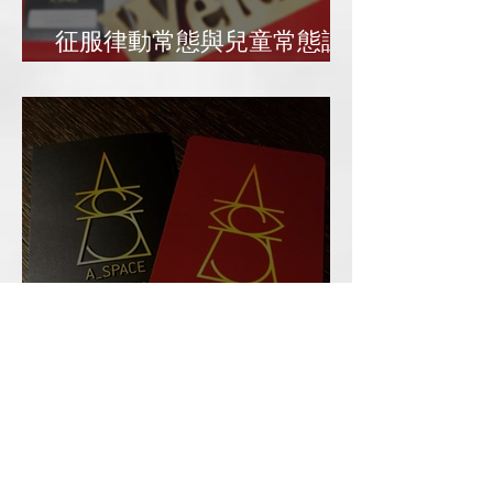
征服律動常態與兒童常態課
卡說明（2024/4起）
A_Space VIP/時空預購卡
​日期分類