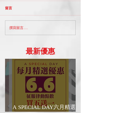
留言
撰寫留言......
A_Space小知識系列部落
A SPECIAL 
格：探索台北的舞蹈工作
惠日 ｜202507
坊選擇
​最新優惠
A SPECIAL DAY六月精選優