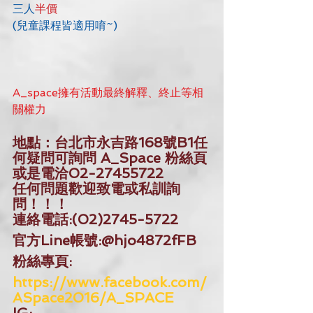
三人
半價
(兒童課程皆適用唷~)
A_space擁有活動最終解釋、終止等相
關權力
地點：台北市永吉路168號B1任
何疑問可詢問 A_Space 粉絲頁
或是電洽02-27455722
任何問題歡迎致電或私訓詢
問！！！ 
連絡電話:(02)2745-5722
官方Line帳號:@hjo4872fFB
粉絲專頁:
https://www.facebook.com/
ASpace2016/A_SPACE