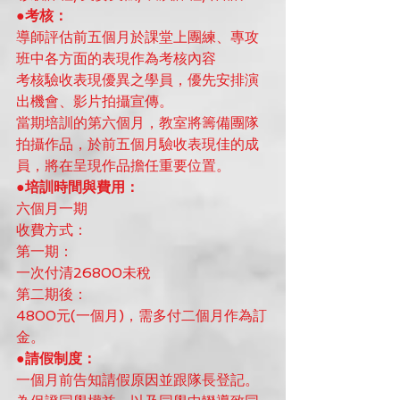
●考核：
導師評估前五個月於課堂上團練、專攻
班中各方面的表現作為考核內容
考核驗收表現優異之學員，優先安排演
出機會、影片拍攝宣傳。
當期培訓的第六個月，教室將籌備團隊
拍攝作品，於前五個月驗收表現佳的成
員，將在呈現作品擔任重要位置。
●培訓時間與費用：
六個月一期
收費方式：
第一期：
一次付清26800未稅
第二期後：
4800元(一個月)，需多付二個月作為訂
金。
●請假制度：
一個月前告知請假原因並跟隊長登記。