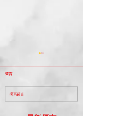
留言
撰寫留言......
A_Space小知識系列部落
A SPECIAL 
格：探索台北的舞蹈工作
惠日 ｜202507
坊選擇