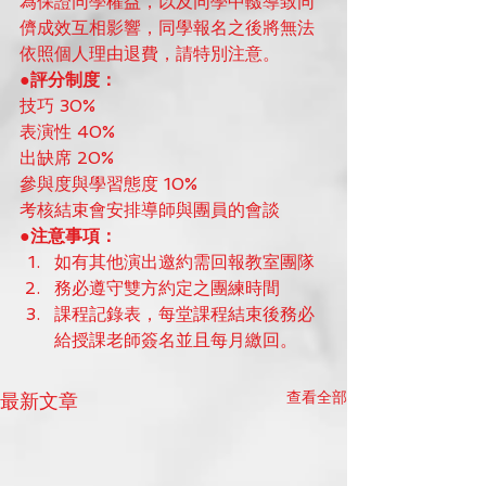
為保證同學權益，以及同學中輟導致同
儕成效互相影響，同學報名之後將無法
依照個人理由退費，請特別注意。
●評分制度：
技巧 30%
表演性 40%
出缺席 20%
參與度與學習態度 10%
考核結束會安排導師與團員的會談
●注意事項：
如有其他演出邀約需回報教室團隊
務必遵守雙方約定之團練時間
課程記錄表，每堂課程結束後務必
給授課老師簽名並且每月繳回。 
查看全部
最新文章