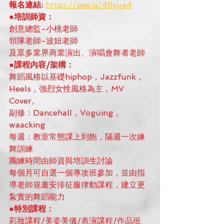
報名連結: 
https://pse.is/45yua4
●培訓師資：
創意總監-小桃老師
領隊老師-波妞老師
及眾多業界商業演出、演唱會舞者老師
●課程內容/架構：
舞蹈風格以基礎hiphop，Jazzfunk，
Heels，強烈女性風格為主，MV 
Cover。
副修：Dancehall，Voguing，
waacking
每週：教室常態課上到飽，隔週一次練
舞訓練
團練時間由師資與培訓生討論
每個月可自選一個專攻班參加，並由指
導老師規畫安排征服律動課程，建立更
紮實的舞蹈能力
●特別課程：
彩妝課程/美姿美儀/表演課程/作品班