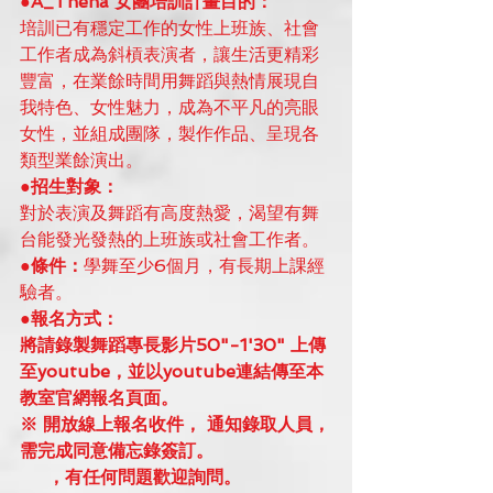
●A_Thena 女團培訓計畫目的：
培訓已有穩定工作的女性上班族、社會
工作者成為斜槓表演者，讓生活更精彩
豐富，在業餘時間用舞蹈與熱情展現自
我特色、女性魅力，成為不平凡的亮眼
女性，並組成團隊，製作作品、呈現各
類型業餘演出。
●招生對象：
對於表演及舞蹈有高度熱愛，渴望有舞
台能發光發熱的上班族或社會工作者。
●條件：
學舞至少6個月，有長期上課經
驗者。
●報名方式：
將請錄製舞蹈專長影片50"-1'30" 上傳
至youtube，並以youtube連結傳至本
教室官網報名頁面。
※ 開放線上報名收件， 通知錄取人員，
需完成同意備忘錄簽訂。
     ，有任何問題歡迎詢問。