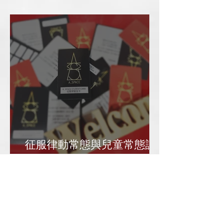
場租優惠方案
征服律動常態與兒童常態課
卡說明（2024/4起）