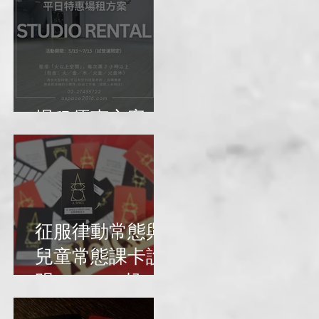
場租優惠方案
征服律動常態與
兒童常態課卡說
明（2024/4起）