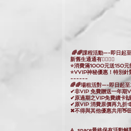
 🌈🌈課程活動—-即日起
新舊生通通有👇🏻👇🏻
⭐消費滿1000元送150元抵
⭐VVIP神秘優惠！特別
------
🌈🌈場租活對—-即日起至
✔非VIP 免費贈送一年期VI
✔原過期之VIP免費續卡🙌
✔原VIP 消費原價再九折🤙
✖不得與其他優惠共用👋🏻
A_space最終保有活動