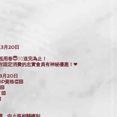
至3月20日
用卷😇👈🏻送完為止！
針對固定消費的忠實會員有神秘優惠！❤
3月20日
P資格👏🏻
🏻
🏻
 
解釋、中止等相關權利。