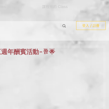
ws
課程預約 Class
登入 / 註冊
e 五週年酬賓活動-🥂🌟