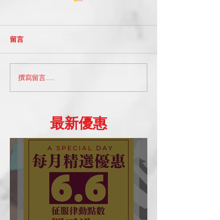
留言
撰寫留言......
A_Space小知識系列部落
A SPECIAL 
格：探索台北的舞蹈工作
惠日 ｜202507
坊選擇
​最新優惠