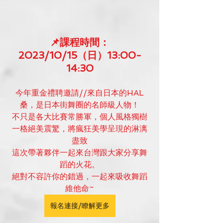
📌課程時間：
2023/10/15（日）13:00-
14:30
今年重金禮聘邀請//來自日本的HAL
桑，是日本街舞圈的名師級人物！
不只是各大比賽常勝軍，個人風格獨樹
一格絕美震驚，將瘋狂美學呈現的淋漓
盡致
這次帶著夥伴一起來台灣跟大家分享舞
蹈的火花。
絕對不容許你的錯過，一起來吸收舞蹈
維他命~
報名連接/瞭解更多