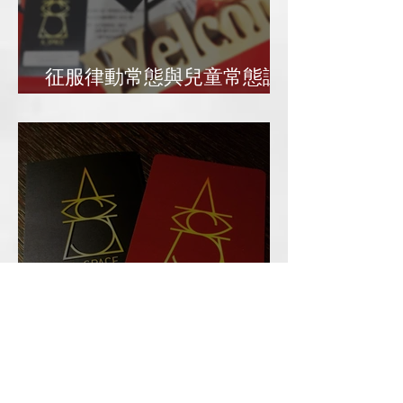
征服律動常態與兒童常態課
卡說明（2024/4起）
A_Space VIP/時空預購卡
​日期分類