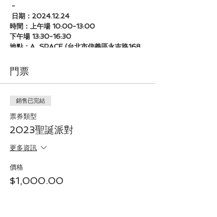
-
日期：2024.12.24
時間：上午場 10:00-13:00
下午場 13:30-16:30
地點：A_SPACE (台北市信義區永吉路168
號B1)
內容：
門票
1、麋鹿雪球戰-破冰，讓孩子們認識彼此，暖
暖身體，準備大展身手 (課程40分鐘，休息
10分鐘)
銷售已完結
2、舞出聖誕-主題舞蹈課程 (課程50分鐘，
休息10分鐘)
票券類型
3、雪花攝影棚-記錄孩子們舞蹈的成果(拍攝
2023聖誕派對
20分鐘，休息10分鐘)
4、遞送聖誕幸福-製作小小聖誕卡片送給家
更多資訊
人(40分鐘)
費用：1000(兩場全報可享優惠折扣200
元)OR兒童課卡2堂
價格
-
$1,000.00
注意事項：
＊ 歡迎大家穿著自己最喜歡的童話故事或聖
誕服裝，由於派對中有舞蹈動作教學，請以方
便肢體活動為主。若需舞蹈軟鞋、毛巾、水壺