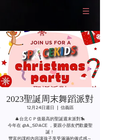
2023聖誕周末舞蹈派對
12月24日週日
  |  
信義區
🎄台北ＣＰ值最高的聖誕週末派對🎠
今年在 @A_SPACE ，要跟小朋友們歡慶聖
誕！
豐富的課程內容讓孩子享受滿滿的儀式感～