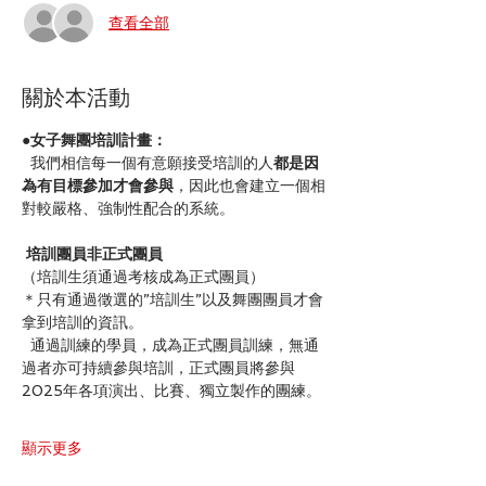
查看全部
關於本活動
●女子舞團培訓計畫：
  我們相信每一個有意願接受培訓的人
都是因
為有目標參加才會參與
，因此也會建立一個相
對較嚴格、強制性配合的系統。
培訓團員非正式團員
（培訓生須通過考核成為正式團員）
＊只有通過徵選的”培訓生”以及舞團團員才會
拿到培訓的資訊。
  通過訓練的學員，成為正式團員訓練，無通
過者亦可持續參與培訓，正式團員將參與
2025年各項演出、比賽、獨立製作的團練。
顯示更多