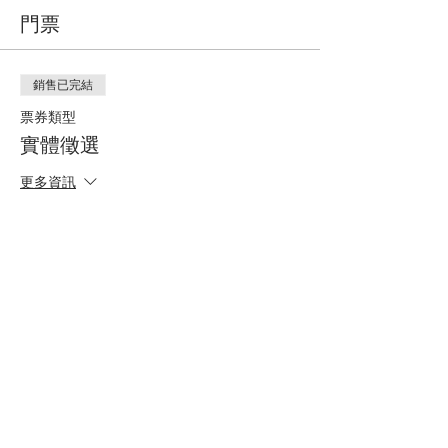
門票
銷售已完結
票券類型
實體徵選
更多資訊
價格
$300.00
分享此活動