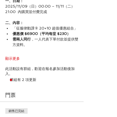
一、日期：
2025/11/09（日）00:00 – 11/11（二）
21:00  內購買並付費完成
二、內容：
「征服律動課卡 20+10 超值優惠組合」
優惠價 $6900（平均每堂 $230）
需兩人同行
，一人代表下單付款並提供雙
方資料。
顯示更多
此活動設有群組，歡迎在報名參加活動後加
入。
群組有 2 項更新
門票
銷售已完結