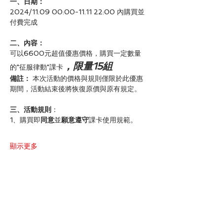
一、日期：
2024/11.09 00:00-11.11 22:00 內購買並
付費完成
二、內容：
可以6600元超值優惠價格，購買一定數量
，限量15組
的"征服律動"課卡
備註：
 本次活動的價格與規則僅限於此優惠
期間，活動結束後將恢復原價與原有規定。
三、活動規則
：
1、購買即
同意
並
願意遵守
課卡使用規範。
顯示更多
分享此活動