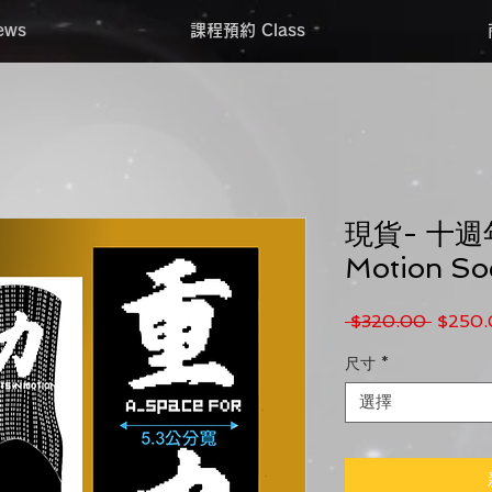
ws
課程預約 Class
現貨- 十
Motion So
一般價
 $320.00 
$250.
尺寸
*
選擇