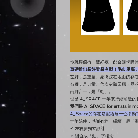
你跳舞值得一雙好襪！配合課卡購
重磅推出超好看超有型！毛巾厚底
左腳，是重量。象徵踩在地面的存
右腳，是力量。代表身體回應世界
兩腳合一，是「動」。
也是 A_SPACE 十年來持續前進
我們是 A_SPACE for artists in mo
A_Space的存在是獻給每一位移
十年陪伴，感謝有您，繼續一起「
✔ 左右腳獨立設計
✔ 組合成「動」字概念