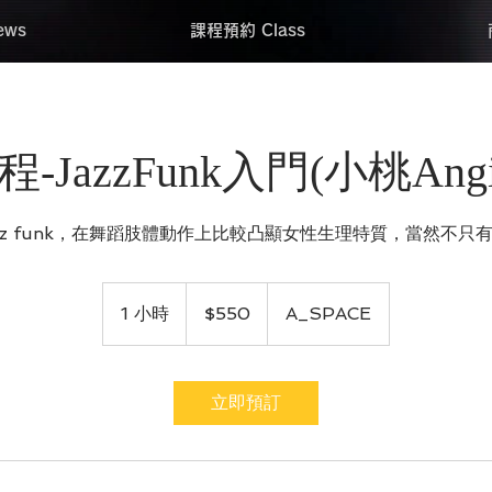
ws
課程預約 Class
-JazzFunk入門(小桃Angie
azz funk，在舞蹈肢體動作上比較凸顯女性生理特質，當然不只
550
新
1 小時
1
$550
A_SPACE
台
幣
小
立即預訂