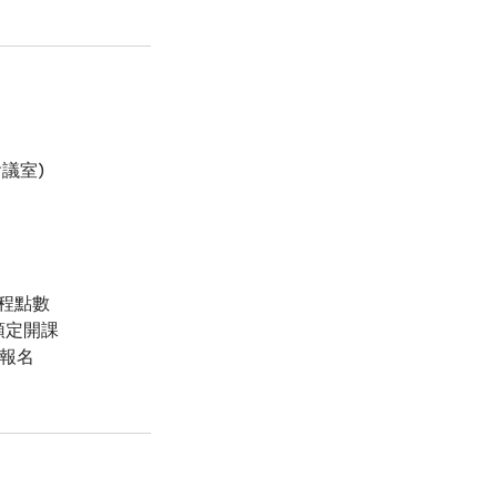
議室)
程點數
預定開課
告報名