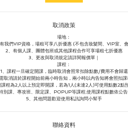
取消政策
場地：
擁有我們VIP資格，場租可享八折優惠 (不包含妝髮間、VIP室、會
2、有個人課、團體包班或其他課程合作可享場租七折優惠
3、更改與取消規定請詳閱報價單｜
課程：
1、課程一旦確定開課，臨時取消會照常扣除點數/費用不會歸還
如需取消請於課程開始前兩小時告知，兩小時以內告知將會照扣課
態課程為2人以上預定即開課，若為1人(未達2人)可使用點數2點
特別課、專攻班、限定課、POPUP等課程,使用課程點數依公
5、其他問題歡迎使用私訊詢問小幫手
聯絡資料