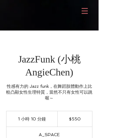
JazzFunk (小桃
AngieChen)
性感有力的 Jazz funk，在舞蹈肢體動作上比
較凸顯女性生理特質，當然不只有女性可以跳
喔～
550
新
1 小時 10 分鐘
1
$550
台
小
幣
1
A_SPACE
0