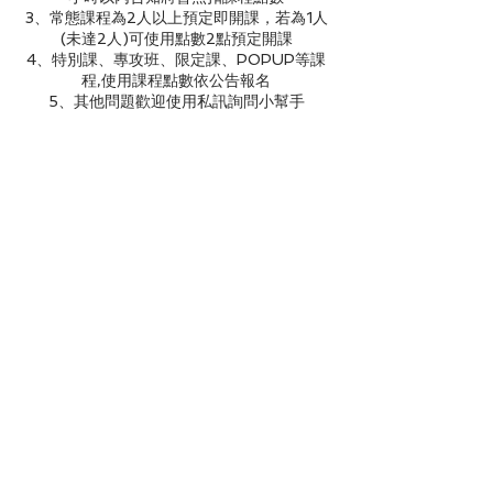
3、常態課程為2人以上預定即開課，若為1人
(未達2人)可使用點數2點預定開課
4、特別課、專攻班、限定課、POPUP等課
程,使用課程點數依公告報名
5、其他問題歡迎使用私訊詢問小幫手
聯絡資料
0227455722
aspace2016@gmail.com
A_Space, 台湾台北市松山区永吉路