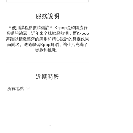
幣
服務說明
＊使用課程點數請備註＊ K-pop是韓國流行
音樂的縮寫，近年來全球掀起熱潮，而K-pop
舞蹈以精緻整齊的舞步和精心設計的舞臺效果
而聞名。透過學習Kpop舞蹈，讓生活充滿了
樂趣和挑戰。
近期時段
所有地點