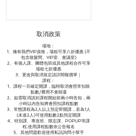
取消政策
場地：
1、擁有我們VIP資格，場租可享八折優惠 (不
包含妝髮間、VIP室、會議室)
2、有個人課、團體包班或其他課程合作可享
場租七折優惠
3、更改與取消規定請詳閱報價單｜
課程：
1、課程一旦確定開課，臨時取消會照常扣除
點數/費用不會歸還
2、如需取消請於課程開始前兩小時告知，兩
小時以內告知將會照扣課程點數
3、常態課程為2人以上預定即開課，若為1人
(未達2人)可使用點數2點預定開課
4、特別課、專攻班、限定課、POPUP等課
程,使用課程點數依公告報名
5、其他問題歡迎使用私訊詢問小幫手