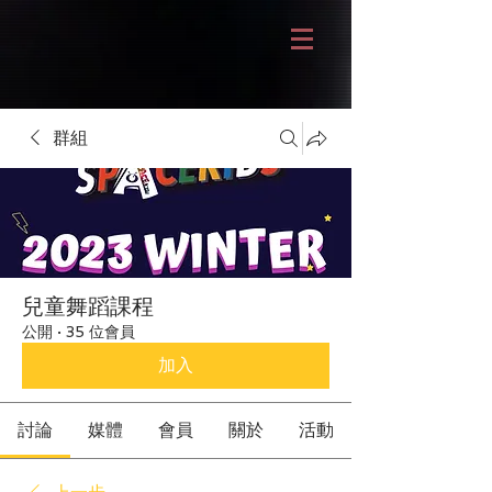
群組
兒童舞蹈課程
公開
·
35 位會員
加入
討論
媒體
會員
關於
活動