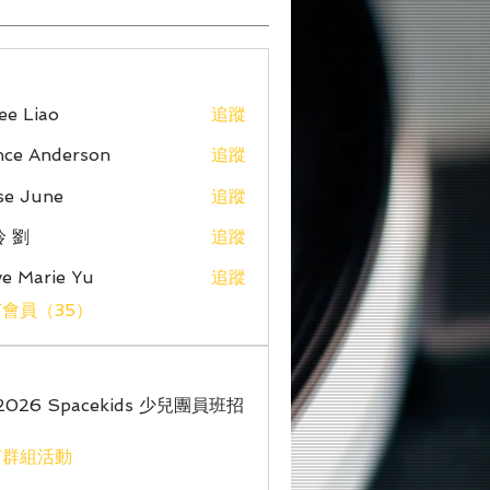
ee Liao
追蹤
nce Anderson
追蹤
se June
追蹤
伶 劉
追蹤
e Marie Yu
追蹤
會員（35）
'2026 Spacekids 少兒團員班招
有群組活動