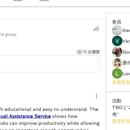
會員
Aw
the group.
Va
Ro
11 次瀏覽
彥
Lov
查看所有
活動
TBD | 
oth educational and easy to understand. The 
考'
tual Assistance Service
 shows how 
查看所
sks can improve productivity while allowing 