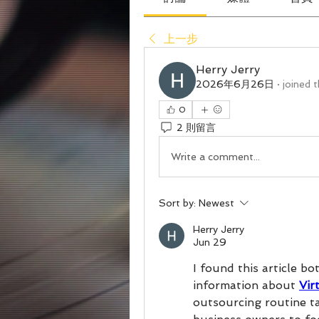
上一步
Herry Jerry
2026年6月26日
·
joined 
0
2 則留言
Write a comment...
Sort by:
Newest
Herry Jerry
Jun 29
I found this article b
information about 
Vir
outsourcing routine ta