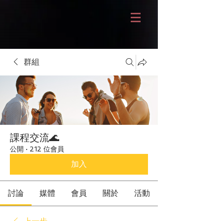
群組
課程交流🌊
公開
·
212 位會員
加入
討論
媒體
會員
關於
活動