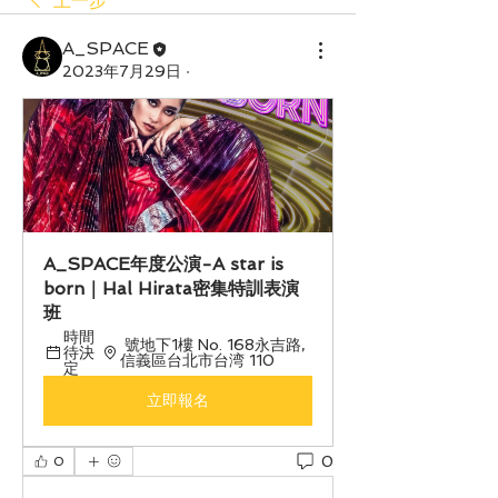
上一步
A_SPACE
2023年7月29日
·
A_SPACE年度公演-A star is 
born｜Hal Hirata密集特訓表演
班
時間
 號地下1樓 No. 168永吉路, 
待決
信義區台北市台湾 110
定
立即報名
0
0