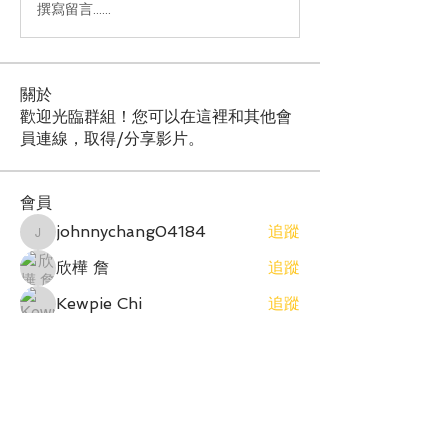
撰寫留言......
關於
歡迎光臨群組！您可以在這裡和其他會
員連線，取得/分享影片。
會員
johnnychang04184
追蹤
johnnychang04184
欣樺 詹
追蹤
Kewpie Chi
追蹤
Sara Sung
追蹤
Winny S
追蹤
查看所有會員（212）